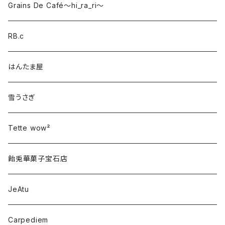
Grains De Café〜hi_ra_ri〜
RB.c
はんたま屋
雪うさぎ
Tette wow²
飴兎華菓子宝石店
JeAtu
Carpediem