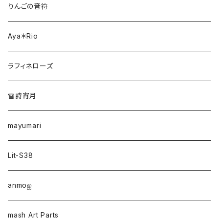
りんごの音符
Aya＊Rio
ラフィネローズ
雪詩宵月
mayumari
Lit-S38
anmo‪ஐ‬
mash Art Parts