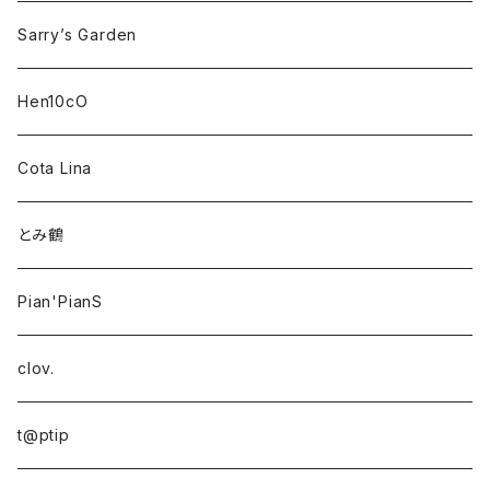
Sarry’s Garden
Hen10cO
Cota Lina
とみ鶴
Pian'PianS
clov.
t@ptip