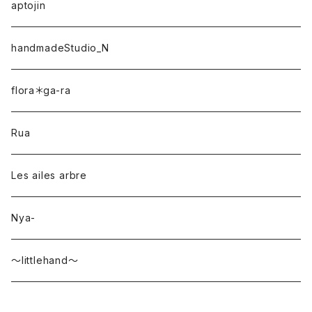
aptojin
handmadeStudio_N
flora＊ga-ra
Rua
Les ailes arbre
Nya-
〜littlehand〜