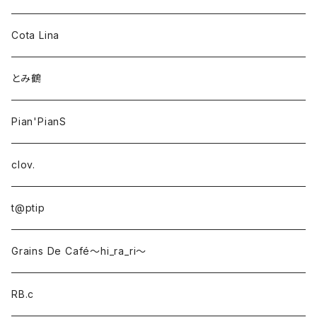
Cota Lina
とみ鶴
Pian'PianS
clov.
t@ptip
Grains De Café〜hi_ra_ri〜
RB.c