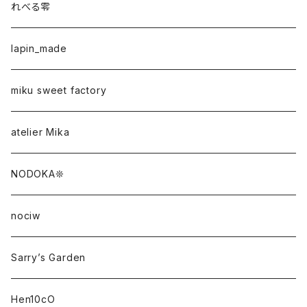
れべる零
lapin_made
miku sweet factory
atelier Mika
NODOKA❊
nociw
Sarry’s Garden
Hen10cO