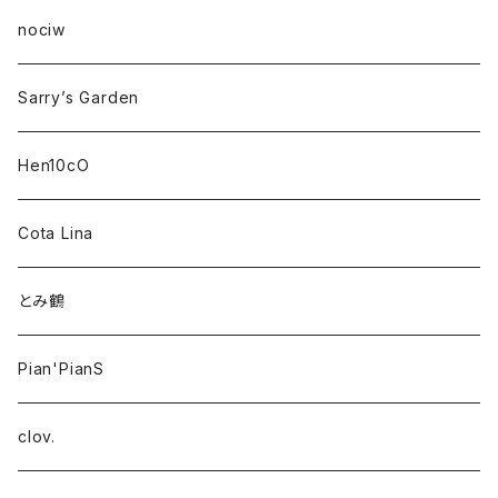
nociw
Sarry’s Garden
Hen10cO
Cota Lina
とみ鶴
Pian'PianS
clov.