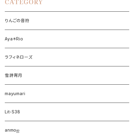
CATEGORY
りんごの音符
Aya＊Rio
ラフィネローズ
雪詩宵月
mayumari
Lit-S38
anmo‪ஐ‬