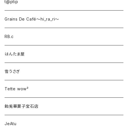
t@ptip
Grains De Café〜hi_ra_ri〜
RB.c
はんたま屋
雪うさぎ
Tette wow²
飴兎華菓子宝石店
JeAtu