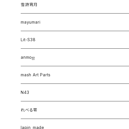
雪詩宵月
mayumari
Lit-S38
anmo‪ஐ‬
mash Art Parts
N43
れべる零
lapin_made