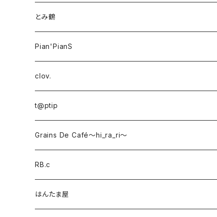
とみ鶴
Pian'PianS
clov.
t@ptip
Grains De Café〜hi_ra_ri〜
RB.c
はんたま屋