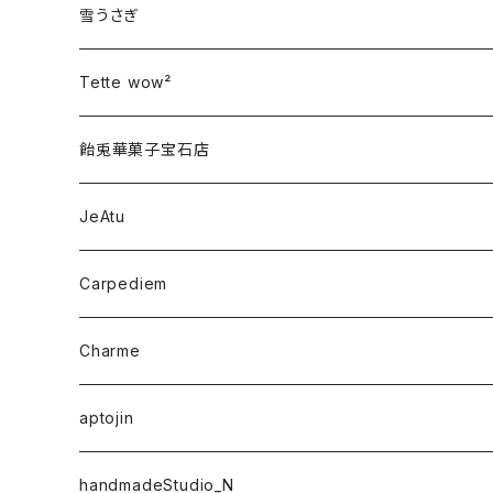
雪うさぎ
Tette wow²
飴兎華菓子宝石店
JeAtu
Carpediem
Charme
aptojin
handmadeStudio_N