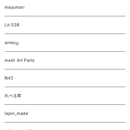
mayumari
Lit-S38
anmo‪ஐ‬
mash Art Parts
N43
れべる零
lapin_made