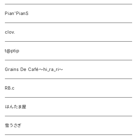
Pian'PianS
clov.
t@ptip
Grains De Café〜hi_ra_ri〜
RB.c
はんたま屋
雪うさぎ