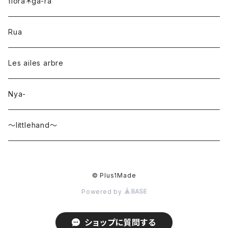
flora＊ga-ra
Rua
Les ailes arbre
Nya-
〜littlehand〜
© Plus1Made
Powered by
ショップに質問する