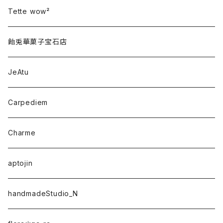
Tette wow²
飴兎華菓子宝石店
JeAtu
Carpediem
Charme
aptojin
handmadeStudio_N