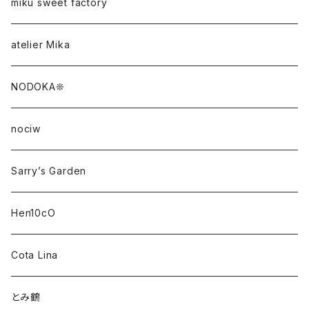
miku sweet factory
atelier Mika
NODOKA❊
nociw
Sarry’s Garden
Hen10cO
Cota Lina
とみ鶴