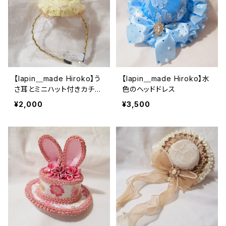
【lapin＿made Hiroko】う
【lapin＿made Hiroko】水
さ耳とミニハット付きカチュ
色のヘッドドレス
ーシャ（イエロー）
¥2,000
¥3,500